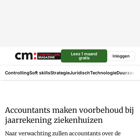
Lees 1 maand
Inloggen
gratis
Controlling
Soft skills
Strategie
Juridisch
Technologie
Duurzaam
Accountants maken voorbehoud bij
jaarrekening ziekenhuizen
Naar verwachting zullen accountants over de