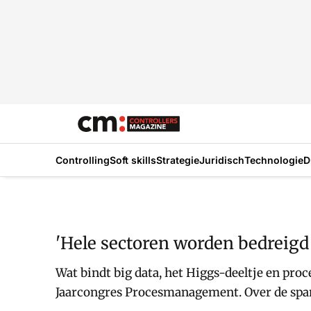
Controlling
Soft skills
Strategie
Juridisch
Technologie
D
'Hele sectoren worden bedreigd 
Wat bindt big data, het Higgs-deeltje en pr
Jaarcongres Procesmanagement. Over de span