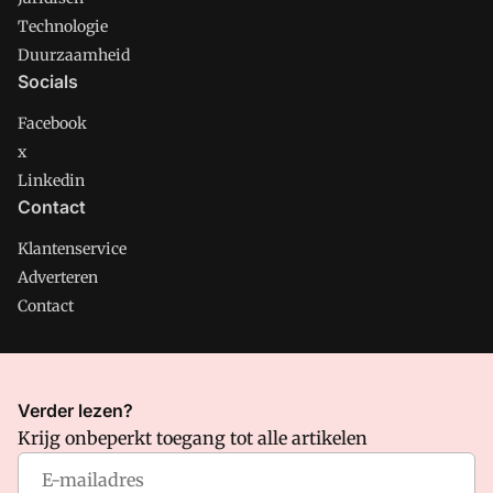
Technologie
Duurzaamheid
Socials
Facebook
x
Linkedin
Contact
Klantenservice
Adverteren
Contact
CMweb is onderdeel van VMN media. Lees in
ons manifest
Verder lezen?
waar VMN media voor staat. Op gebruik van deze site zijn de
Krijg onbeperkt toegang tot alle artikelen
volgende regelingen van toepassing:
Algemene Voorwaarden
en
Privacy en Cookie beleid
|
Privacy instellingen