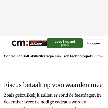
Lees 1 maand
Inloggen
gratis
Controlling
Soft skills
Strategie
Juridisch
Technologie
Duurzaam
Fiscus betaalt op voorwaarden mee
Zoals gebruikelijk zullen er rond de feestdagen in
december weer de nodige cadeaus worden