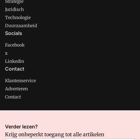
Strategie
Juridisch
Technologie
Duurzaamheid
Socials
Facebook
x
Linkedin
Contact
Klantenservice
Adverteren
Contact
CMweb is onderdeel van VMN media. Lees in
ons manifest
Verder lezen?
waar VMN media voor staat. Op gebruik van deze site zijn de
Krijg onbeperkt toegang tot alle artikelen
volgende regelingen van toepassing:
Algemene Voorwaarden