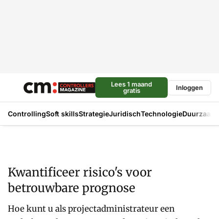
Lees 1 maand
Inloggen
gratis
Controlling
Soft skills
Strategie
Juridisch
Technologie
Duurzaam
Kwantificeer risico's voor
betrouwbare prognose
Hoe kunt u als projectadministrateur een