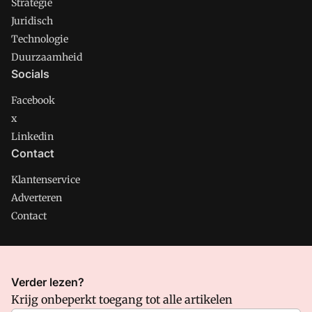
Strategie
Juridisch
Technologie
Duurzaamheid
Socials
Facebook
x
Linkedin
Contact
Klantenservice
Adverteren
Contact
CMweb is onderdeel van VMN media. Lees in
ons manifest
Verder lezen?
waar VMN media voor staat. Op gebruik van deze site zijn de
Krijg onbeperkt toegang tot alle artikelen
volgende regelingen van toepassing:
Algemene Voorwaarden