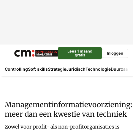
Lees 1 maand
Inloggen
gratis
Controlling
Soft skills
Strategie
Juridisch
Technologie
Duurzaam
Managementinformatievoorziening:
meer dan een kwestie van techniek
Zowel voor profit- als non-profitorganisaties is