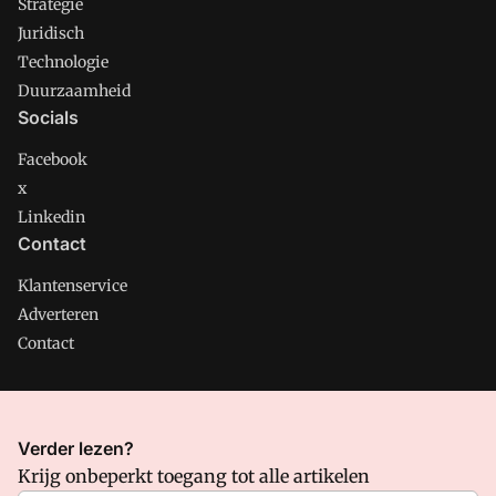
Strategie
Juridisch
Technologie
Duurzaamheid
Socials
Facebook
x
Linkedin
Contact
Klantenservice
Adverteren
Contact
CMweb is onderdeel van VMN media. Lees in
ons manifest
Verder lezen?
waar VMN media voor staat. Op gebruik van deze site zijn de
Krijg onbeperkt toegang tot alle artikelen
volgende regelingen van toepassing:
Algemene Voorwaarden