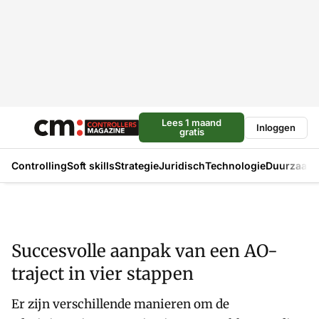
Lees 1 maand
Inloggen
gratis
Controlling
Soft skills
Strategie
Juridisch
Technologie
Duurzaam
Succesvolle aanpak van een AO-
traject in vier stappen
Er zijn verschillende manieren om de