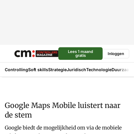
Lees 1 maand
Inloggen
gratis
Controlling
Soft skills
Strategie
Juridisch
Technologie
Duurzaam
Google Maps Mobile luistert naar
de stem
Google biedt de mogelijkheid om via de mobiele