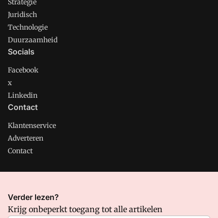
Strategie
Juridisch
Technologie
Duurzaamheid
Socials
Facebook
x
Linkedin
Contact
Klantenservice
Adverteren
Contact
CMweb is onderdeel van VMN media. Lees in
ons manifest
Verder lezen?
waar VMN media voor staat. Op gebruik van deze site zijn de
Krijg onbeperkt toegang tot alle artikelen
volgende regelingen van toepassing:
Algemene Voorwaarden