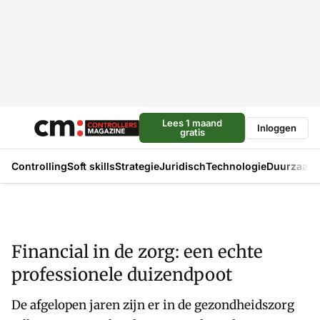
Lees 1 maand
Inloggen
gratis
Controlling
Soft skills
Strategie
Juridisch
Technologie
Duurzaam
Financial in de zorg: een echte
professionele duizendpoot
De afgelopen jaren zijn er in de gezondheidszorg