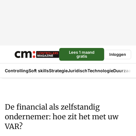
Lees 1 maand
Inloggen
gratis
Controlling
Soft skills
Strategie
Juridisch
Technologie
Duurzaam
De financial als zelfstandig
ondernemer: hoe zit het met uw
VAR?