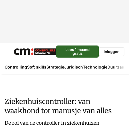
Lees 1 maand
Inloggen
gratis
Controlling
Soft skills
Strategie
Juridisch
Technologie
Duurzaam
Ziekenhuiscontroller: van
waakhond tot manusje van alles
De rol van de controller in ziekenhuizen