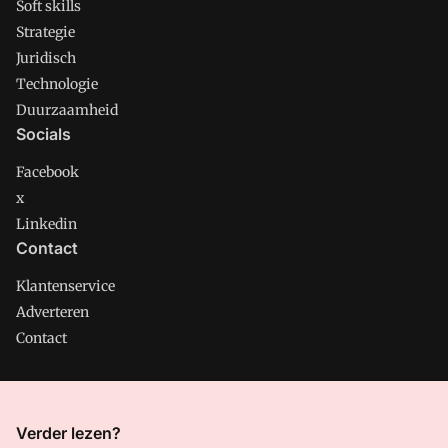
Soft skills
Strategie
Juridisch
Technologie
Duurzaamheid
Socials
Facebook
x
Linkedin
Contact
Klantenservice
Adverteren
Contact
CMweb is onderdeel van VMN media. Lees in
ons manifest
Verder lezen?