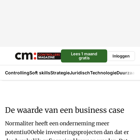
Lees 1 maand
Inloggen
gratis
Controlling
Soft skills
Strategie
Juridisch
Technologie
Duurzaam
De waarde van een business case
Normaliter heeft een onderneming meer
potentiu00eble investeringsprojecten dan dat er