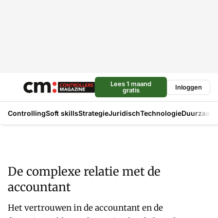
Lees 1 maand
Inloggen
gratis
Controlling
Soft skills
Strategie
Juridisch
Technologie
Duurzaam
De complexe relatie met de
accountant
Het vertrouwen in de accountant en de