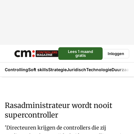
Lees 1 maand
Inloggen
gratis
Controlling
Soft skills
Strategie
Juridisch
Technologie
Duurzaam
Rasadministrateur wordt nooit
supercontroller
'Directeuren krijgen de controllers die zij