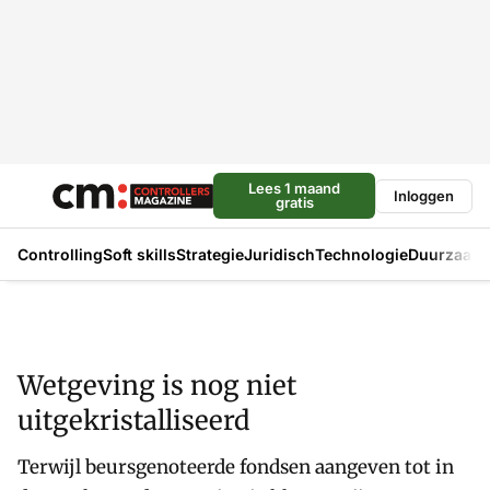
Lees 1 maand
Inloggen
gratis
Controlling
Soft skills
Strategie
Juridisch
Technologie
Duurzaam
Wetgeving is nog niet
uitgekristalliseerd
Terwijl beursgenoteerde fondsen aangeven tot in