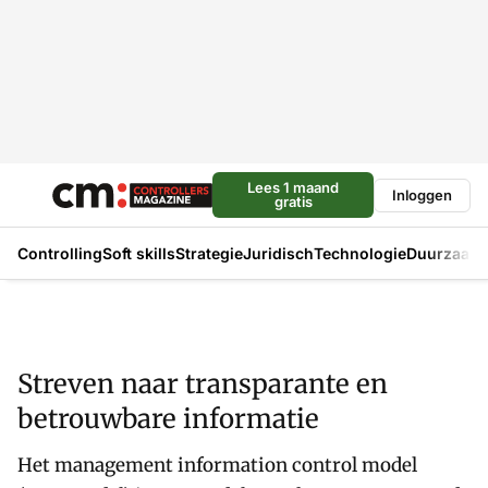
Lees 1 maand
Inloggen
gratis
Controlling
Soft skills
Strategie
Juridisch
Technologie
Duurzaam
Streven naar transparante en
betrouwbare informatie
Het management information control model