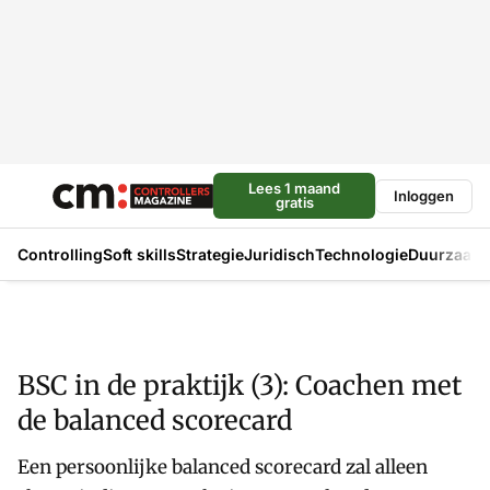
Lees 1 maand
Inloggen
gratis
Controlling
Soft skills
Strategie
Juridisch
Technologie
Duurzaam
BSC in de praktijk (3): Coachen met
de balanced scorecard
Een persoonlijke balanced scorecard zal alleen