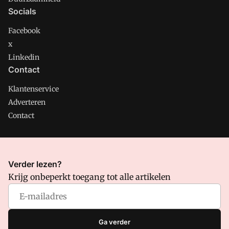
Socials
Facebook
x
Linkedin
Contact
Klantenservice
Adverteren
Contact
CMweb is onderdeel van VMN media. Lees in
ons manifest
Verder lezen?
waar VMN media voor staat. Op gebruik van deze site zijn de
Krijg onbeperkt toegang tot alle artikelen
volgende regelingen van toepassing:
Algemene Voorwaarden
en
Privacy en Cookie beleid
|
Privacy instellingen
Ga verder