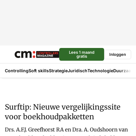
Lees 1 maand
Inloggen
gratis
Controlling
Soft skills
Strategie
Juridisch
Technologie
Duurzaam
Surftip: Nieuwe vergelijkingssite
voor boekhoudpakketten
Drs. A.F.J. Greefhorst RA en Dra. A. Oudshoorn van