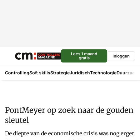
Lees 1 maand
Inloggen
gratis
Controlling
Soft skills
Strategie
Juridisch
Technologie
Duurzaam
PontMeyer op zoek naar de gouden
sleutel
De diepte van de economische crisis was nog erger