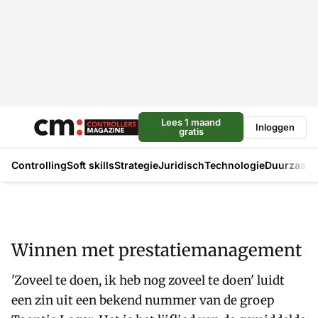
Lees 1 maand
Inloggen
gratis
Controlling
Soft skills
Strategie
Juridisch
Technologie
Duurzaam
Winnen met prestatiemanagement
'Zoveel te doen, ik heb nog zoveel te doen' luidt
een zin uit een bekend nummer van de groep