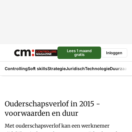
Lees 1 maand
Inloggen
gratis
Controlling
Soft skills
Strategie
Juridisch
Technologie
Duurzaam
Ouderschapsverlof in 2015 -
voorwaarden en duur
Met ouderschapsverlof kan een werknemer