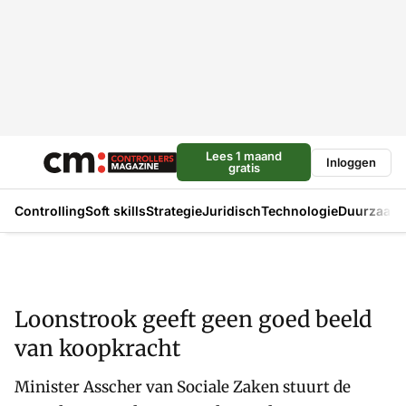
Lees 1 maand
Inloggen
gratis
Controlling
Soft skills
Strategie
Juridisch
Technologie
Duurzaam
Loonstrook geeft geen goed beeld
van koopkracht
Minister Asscher van Sociale Zaken stuurt de