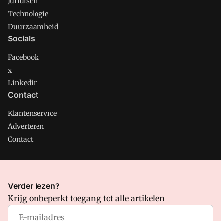
Juridisch
Technologie
Duurzaamheid
Socials
Facebook
x
Linkedin
Contact
Klantenservice
Adverteren
Contact
CMweb is onderdeel van VMN media. Lees in
ons manifest
Verder lezen?
waar VMN media voor staat. Op gebruik van deze site zijn de
Krijg onbeperkt toegang tot alle artikelen
volgende regelingen van toepassing:
Algemene Voorwaarden
en
Privacy en Cookie beleid
|
Privacy instellingen