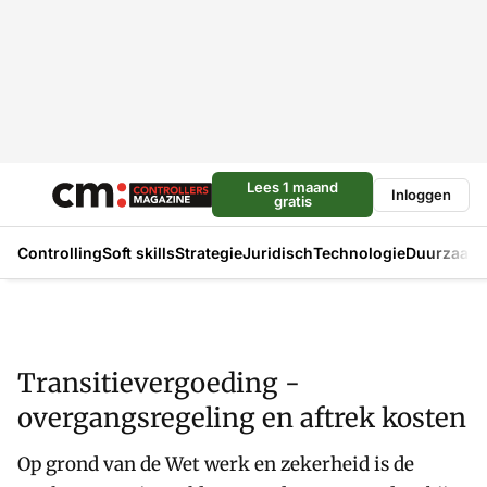
Lees 1 maand
Inloggen
gratis
Controlling
Soft skills
Strategie
Juridisch
Technologie
Duurzaam
Transitievergoeding -
overgangsregeling en aftrek kosten
Op grond van de Wet werk en zekerheid is de