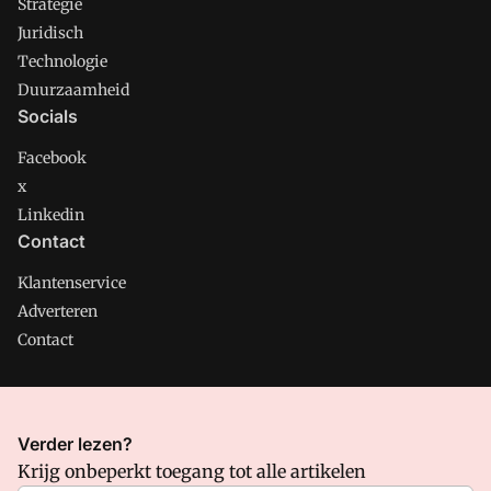
Strategie
Juridisch
Technologie
Duurzaamheid
Socials
Facebook
x
Linkedin
Contact
Klantenservice
Adverteren
Contact
CMweb is onderdeel van VMN media. Lees in
ons manifest
Verder lezen?
waar VMN media voor staat. Op gebruik van deze site zijn de
Krijg onbeperkt toegang tot alle artikelen
volgende regelingen van toepassing:
Algemene Voorwaarden