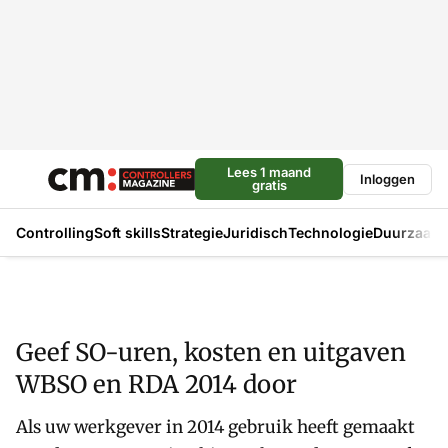
Lees 1 maand
Inloggen
gratis
Controlling
Soft skills
Strategie
Juridisch
Technologie
Duurzaam
Geef SO-uren, kosten en uitgaven
WBSO en RDA 2014 door
Als uw werkgever in 2014 gebruik heeft gemaakt