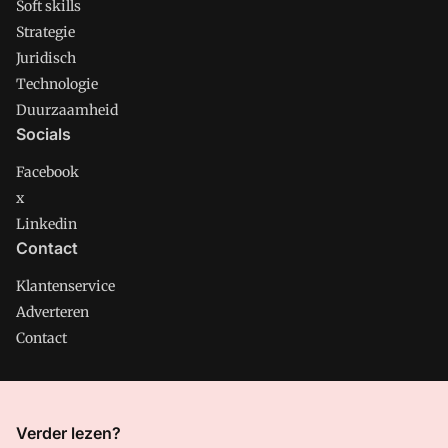
Soft skills
Strategie
Juridisch
Technologie
Duurzaamheid
Socials
Facebook
x
Linkedin
Contact
Klantenservice
Adverteren
Contact
CMweb is onderdeel van VMN media. Lees in
ons manifest
Verder lezen?