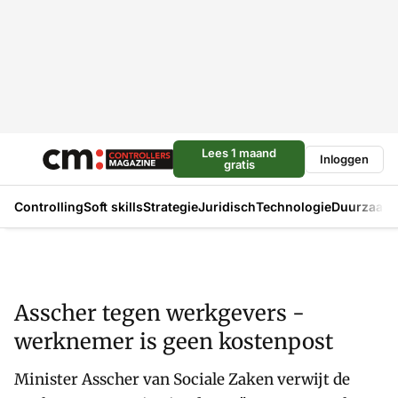
Lees 1 maand
Inloggen
gratis
Controlling
Soft skills
Strategie
Juridisch
Technologie
Duurzaam
Asscher tegen werkgevers -
werknemer is geen kostenpost
Minister Asscher van Sociale Zaken verwijt de