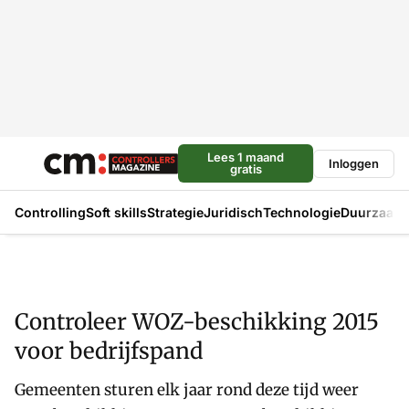
Lees 1 maand
Inloggen
gratis
Controlling
Soft skills
Strategie
Juridisch
Technologie
Duurzaam
Controleer WOZ-beschikking 2015
voor bedrijfspand
Gemeenten sturen elk jaar rond deze tijd weer