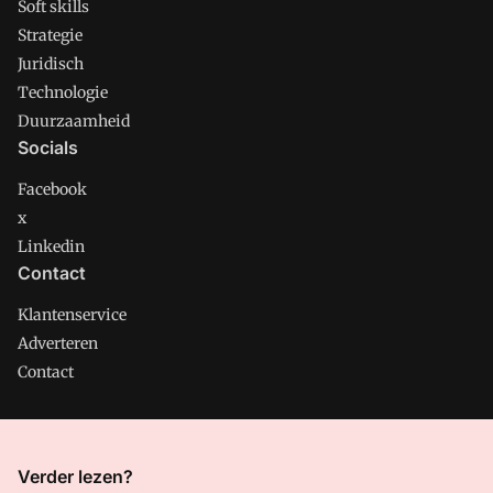
Soft skills
Strategie
Juridisch
Technologie
Duurzaamheid
Socials
Facebook
x
Linkedin
Contact
Klantenservice
Adverteren
Contact
CMweb is onderdeel van VMN media. Lees in
ons manifest
Verder lezen?