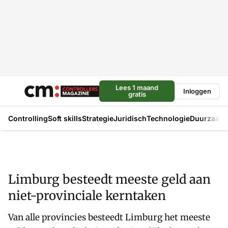
Lees 1 maand
Inloggen
gratis
Controlling
Soft skills
Strategie
Juridisch
Technologie
Duurzaam
Limburg besteedt meeste geld aan
niet-provinciale kerntaken
Van alle provincies besteedt Limburg het meeste