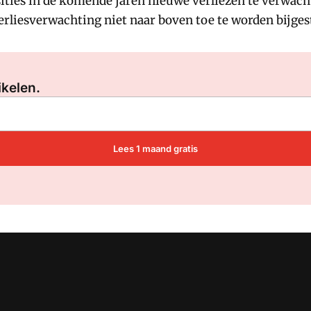
ities in de komende jaren nieuwe verliezen te verwachte
verliesverwachting niet naar boven toe te worden bijges
Log in
om dit artikel te lezen.
ikelen.
Lees 1 maand gratis