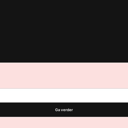
est
waar VMN media voor staat. Op gebruik van deze site zijn de vo
ellingen
Ga verder