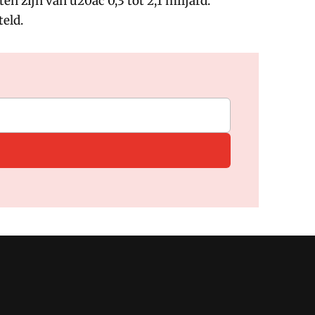
n zijn van u20ac 0,3 tot 2,1 miljard.
teld.