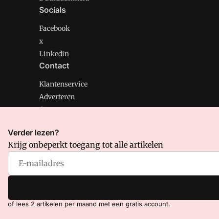
Socials
Facebook
x
Linkedin
Contact
Klantenservice
Adverteren
Contact
Verder lezen?
Krijg onbeperkt toegang tot alle artikelen
CMweb is onderdeel van VMN media. Lees in
ons manif
Voorwaarden
en
Privacy en Cookie beleid
|
Privacy inst
of lees 2 artikelen per maand met een gratis account.