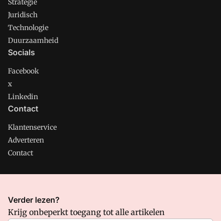
Strategie
Juridisch
Technologie
Duurzaamheid
Socials
Facebook
x
Linkedin
Contact
Klantenservice
Adverteren
Contact
CMweb is onderdeel van VMN media. Lees in
ons manifest
Verder lezen?
waar VMN media voor staat. Op gebruik van deze site zijn de
Krijg onbeperkt toegang tot alle artikelen
volgende regelingen van toepassing:
Algemene Voorwaarden