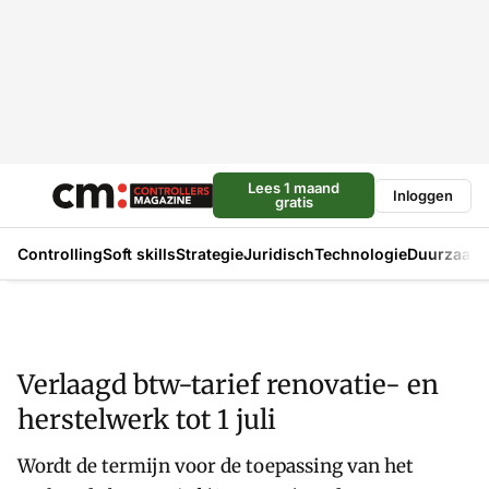
Lees 1 maand
Inloggen
gratis
Controlling
Soft skills
Strategie
Juridisch
Technologie
Duurzaam
Verlaagd btw-tarief renovatie- en
herstelwerk tot 1 juli
Wordt de termijn voor de toepassing van het