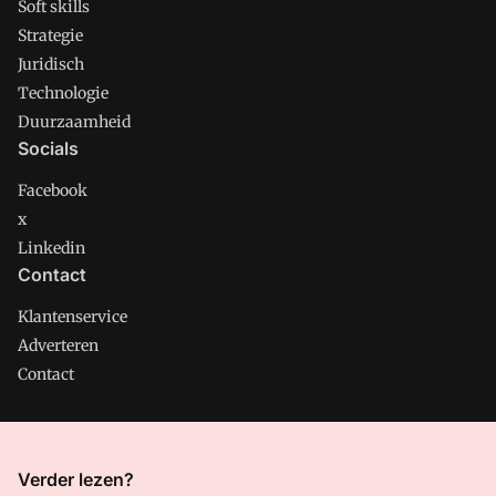
Soft skills
Strategie
Juridisch
Technologie
Duurzaamheid
Socials
Facebook
x
Linkedin
Contact
Klantenservice
Adverteren
Contact
CMweb is onderdeel van VMN media. Lees in
ons manifest
Verder lezen?