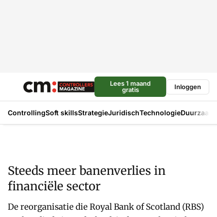
Lees 1 maand
Inloggen
gratis
Controlling
Soft skills
Strategie
Juridisch
Technologie
Duurzaam
Steeds meer banenverlies in
financiële sector
De reorganisatie die Royal Bank of Scotland (RBS)