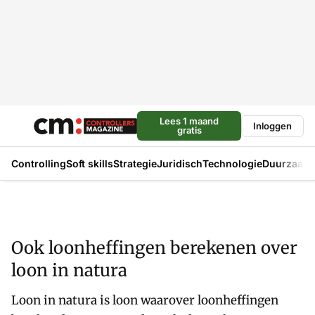
Lees 1 maand
Inloggen
gratis
Controlling
Soft skills
Strategie
Juridisch
Technologie
Duurzaam
Ook loonheffingen berekenen over
loon in natura
Loon in natura is loon waarover loonheffingen