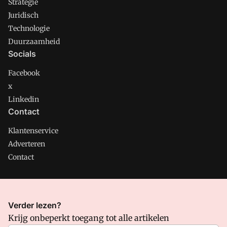
Strategie
Juridisch
Technologie
Duurzaamheid
Socials
Facebook
x
Linkedin
Contact
Klantenservice
Adverteren
Contact
CMweb is onderdeel van VMN media. Lees in
ons manifest
Verder lezen?
waar VMN media voor staat. Op gebruik van deze site zijn de
Krijg onbeperkt toegang tot alle artikelen
volgende regelingen van toepassing:
Algemene Voorwaarden