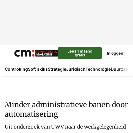
Lees 1 maand
Inloggen
gratis
Controlling
Soft skills
Strategie
Juridisch
Technologie
Duurzaam
Minder administratieve banen door
automatisering
Uit onderzoek van UWV naar de werkgelegenheid