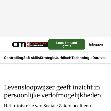
Lees 1 maand
Inloggen
gratis
Controlling
Soft skills
Strategie
Juridisch
Technologie
Duurzaam
Levensloopwijzer geeft inzicht in
persoonlijke verlofmogelijkheden
Het ministerie van Sociale Zaken heeft een