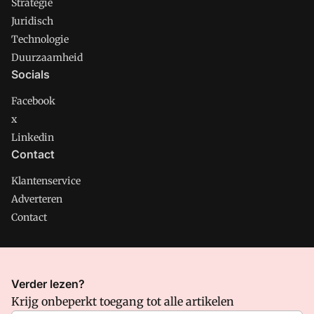
Strategie
Juridisch
Technologie
Duurzaamheid
Socials
Facebook
x
Linkedin
Contact
Klantenservice
Adverteren
Contact
CMweb is onderdeel van VMN media. Lees in
ons manifest
Verder lezen?
waar VMN media voor staat. Op gebruik van deze site zijn de
Krijg onbeperkt toegang tot alle artikelen
volgende regelingen van toepassing:
Algemene Voorwaarden