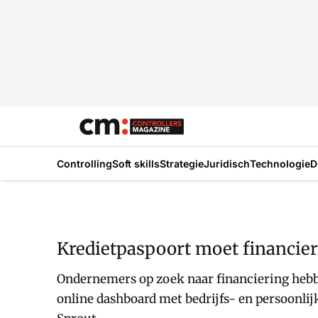
Controlling
Soft skills
Strategie
Juridisch
Technologie
D
Kredietpaspoort moet financi
Ondernemers op zoek naar financiering hebbe
online dashboard met bedrijfs- en persoonli