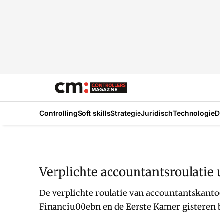
Controlling
Soft skills
Strategie
Juridisch
Technologie
D
Verplichte accountantsroulatie 
De verplichte roulatie van accountantskanto
Financiu00ebn en de Eerste Kamer gisteren b