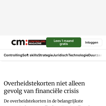
Lees 1 maand
Inloggen
gratis
Controlling
Soft skills
Strategie
Juridisch
Technologie
Duurzaam
Overheidstekorten niet alleen
gevolg van financiële crisis
De overheidstekorten in de belangrijkste