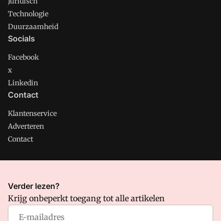
Juridisch
Technologie
Duurzaamheid
Socials
Facebook
x
Linkedin
Contact
Klantenservice
Adverteren
Contact
CMweb is onderdeel van VMN media. Lees in
ons manifest
Verder lezen?
waar VMN media voor staat. Op gebruik van deze site zijn de
Krijg onbeperkt toegang tot alle artikelen
volgende regelingen van toepassing:
Algemene Voorwaarden
en
Privacy en Cookie beleid
|
Privacy instellingen