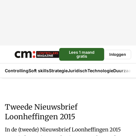
Lees 1 maand
Inloggen
gratis
Controlling
Soft skills
Strategie
Juridisch
Technologie
Duurzaam
Tweede Nieuwsbrief
Loonheffingen 2015
In de (tweede) Nieuwsbrief Loonheffingen 2015