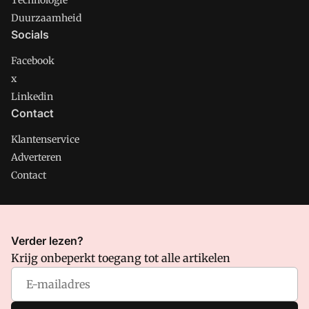
Technologie
Duurzaamheid
Socials
Facebook
x
Linkedin
Contact
Klantenservice
Adverteren
Contact
CMweb is onderdeel van VMN media. Lees in
ons manifest
Verder lezen?
waar VMN media voor staat. Op gebruik van deze site zijn de
Krijg onbeperkt toegang tot alle artikelen
volgende regelingen van toepassing:
Algemene Voorwaarden
en
Privacy en Cookie beleid
|
Privacy instellingen