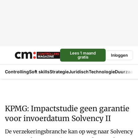
Lees 1 maand
Inloggen
gratis
Controlling
Soft skills
Strategie
Juridisch
Technologie
Duurzaam
KPMG: Impactstudie geen garantie
voor invoerdatum Solvency II
De verzekeringsbranche kan op weg naar Solvency