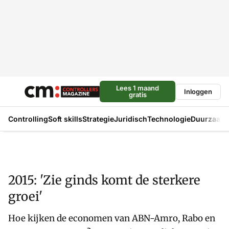
Lees 1 maand
Inloggen
gratis
Controlling
Soft skills
Strategie
Juridisch
Technologie
Duurzaam
2015: 'Zie ginds komt de sterkere
groei'
Hoe kijken de economen van ABN-Amro, Rabo en