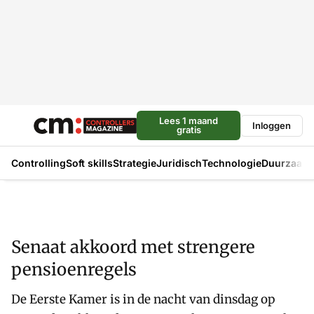
Lees 1 maand
Inloggen
gratis
Controlling
Soft skills
Strategie
Juridisch
Technologie
Duurzaam
Senaat akkoord met strengere
pensioenregels
De Eerste Kamer is in de nacht van dinsdag op