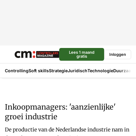
Lees 1 maand
Inloggen
gratis
Controlling
Soft skills
Strategie
Juridisch
Technologie
Duurzaam
Inkoopmanagers: 'aanzienlijke'
groei industrie
De productie van de Nederlandse industrie nam in