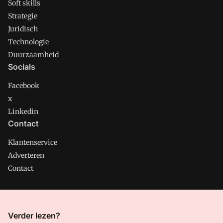
Soft skills
Strategie
Juridisch
Technologie
Duurzaamheid
Socials
Facebook
x
Linkedin
Contact
Klantenservice
Adverteren
Contact
CMweb is onderdeel van VMN media. Lees in
ons manifest
Verder lezen?