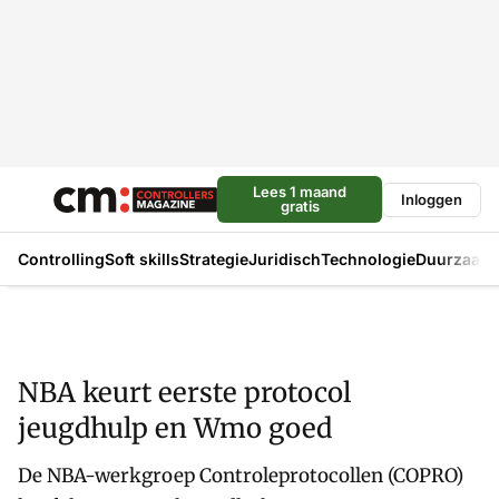
Lees 1 maand
Inloggen
gratis
Controlling
Soft skills
Strategie
Juridisch
Technologie
Duurzaam
NBA keurt eerste protocol
jeugdhulp en Wmo goed
De NBA-werkgroep Controleprotocollen (COPRO)