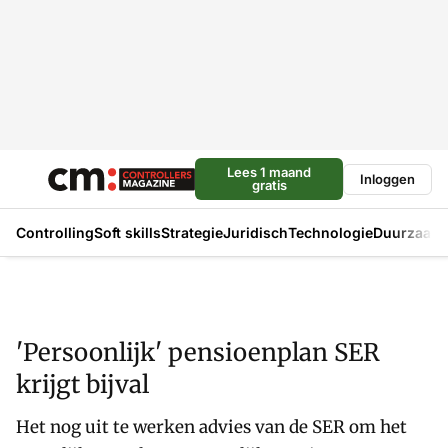
Lees 1 maand
Inloggen
gratis
Controlling
Soft skills
Strategie
Juridisch
Technologie
Duurzaam
'Persoonlijk' pensioenplan SER
krijgt bijval
Het nog uit te werken advies van de SER om het