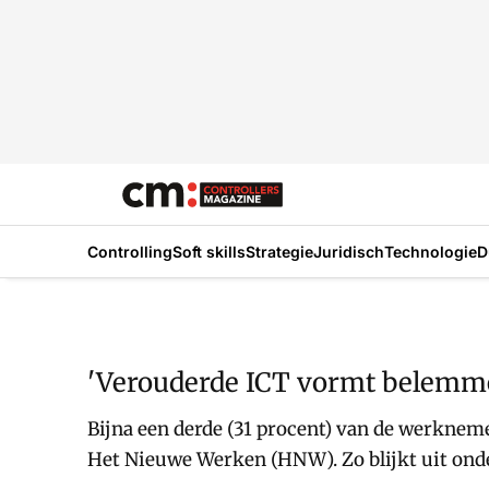
Controlling
Soft skills
Strategie
Juridisch
Technologie
D
'Verouderde ICT vormt belemm
Bijna een derde (31 procent) van de werknem
Het Nieuwe Werken (HNW). Zo blijkt uit ond