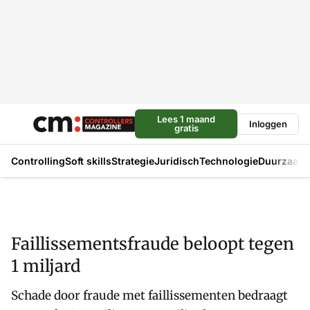
Lees 1 maand
Inloggen
gratis
Controlling
Soft skills
Strategie
Juridisch
Technologie
Duurzaam
Faillissementsfraude beloopt tegen
1 miljard
Schade door fraude met faillissementen bedraagt