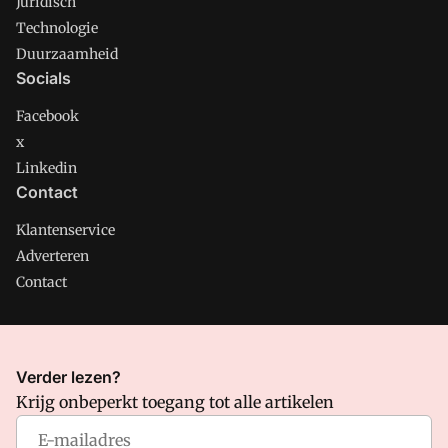
Juridisch
Technologie
Duurzaamheid
Socials
Facebook
x
Linkedin
Contact
Klantenservice
Adverteren
Contact
CMweb is onderdeel van VMN media. Lees in
ons manifest
Verder lezen?
waar VMN media voor staat. Op gebruik van deze site zijn de
Krijg onbeperkt toegang tot alle artikelen
volgende regelingen van toepassing:
Algemene Voorwaarden
en
Privacy en Cookie beleid
|
Privacy instellingen