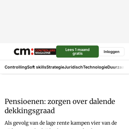
Lees 1 maand
Inloggen
gratis
Controlling
Soft skills
Strategie
Juridisch
Technologie
Duurzaam
Pensioenen: zorgen over dalende
dekkingsgraad
Als gevolg van de lage rente kampen vier van de