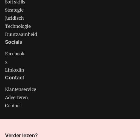
Soft skills
Strategie
Juridisch
Technologie
Duurzaamheid
Socials
Facebook
x
Linkedin
Contact
Klantenservice
Adverteren
Contact
CMweb is onderdeel van VMN media. Lees in
ons manifest
Verder lezen?