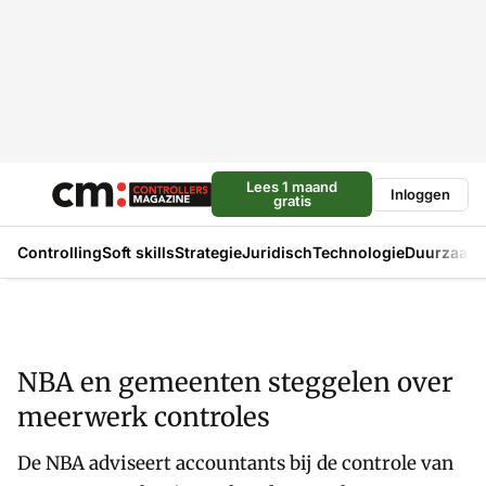
Lees 1 maand
Inloggen
gratis
Controlling
Soft skills
Strategie
Juridisch
Technologie
Duurzaam
NBA en gemeenten steggelen over
meerwerk controles
De NBA adviseert accountants bij de controle van