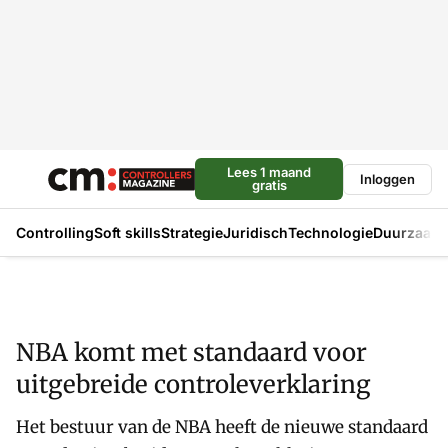
Lees 1 maand
Inloggen
gratis
Controlling
Soft skills
Strategie
Juridisch
Technologie
Duurzaam
NBA komt met standaard voor
uitgebreide controleverklaring
Het bestuur van de NBA heeft de nieuwe standaard