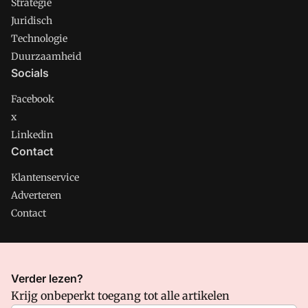
Strategie
Juridisch
Technologie
Duurzaamheid
Socials
Facebook
x
Linkedin
Contact
Klantenservice
Adverteren
Contact
CMweb is onderdeel van VMN media. Lees in
ons manifest
Verder lezen?
waar VMN media voor staat. Op gebruik van deze site zijn de
Krijg onbeperkt toegang tot alle artikelen
volgende regelingen van toepassing:
Algemene Voorwaarden