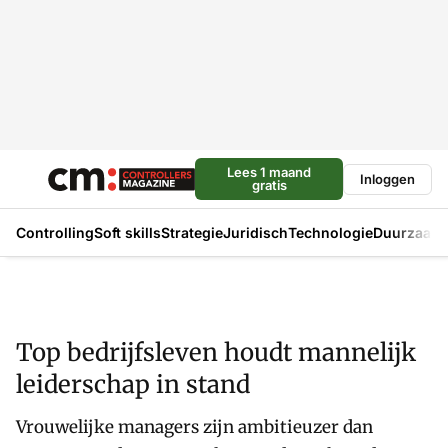
Lees 1 maand
Inloggen
gratis
Controlling
Soft skills
Strategie
Juridisch
Technologie
Duurzaam
Top bedrijfsleven houdt mannelijk
leiderschap in stand
Vrouwelijke managers zijn ambitieuzer dan