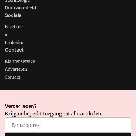
Technologie
Duurzaamheid
Socials
Facebook
x
Linkedin
Contact
Klantenservice
Adverteren
Contact
CMweb is onderdeel van VMN media. Lees in
ons manifest
Verder lezen?
waar VMN media voor staat. Op gebruik van deze site zijn de
Krijg onbeperkt toegang tot alle artikelen
volgende regelingen van toepassing:
Algemene Voorwaarden
en
Privacy en Cookie beleid
|
Privacy instellingen