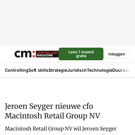
Lees 1 maand
Inloggen
gratis
Controlling
Soft skills
Strategie
Juridisch
Technologie
Duurzaam
Jeroen Seyger nieuwe cfo
Macintosh Retail Group NV
Macintosh Retail Group NV wil Jeroen Seyger